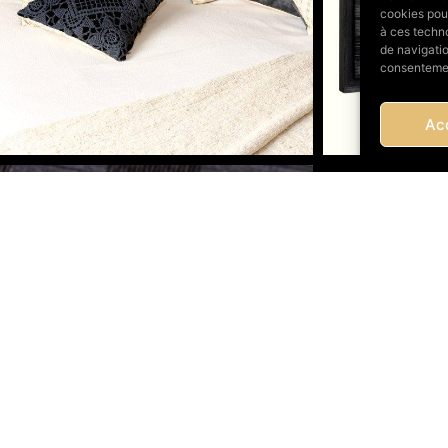
cookies pour
à ces techn
de navigatio
consentement
Ac