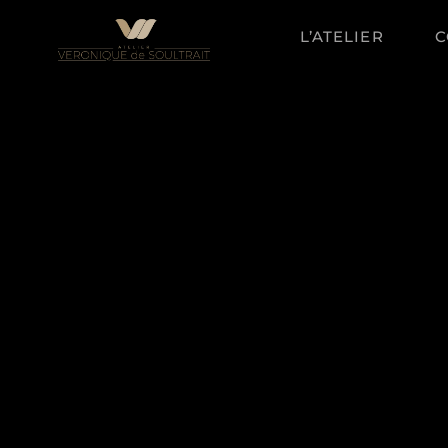
Aller
au
L’ATELIER
C
contenu